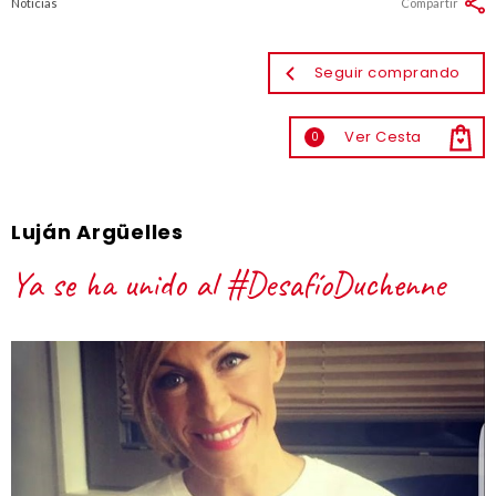
Noticias
Compartir
Seguir comprando
Ver Cesta
0
Luján Argüelles
Ya se ha unido al #DesafíoDuchenne