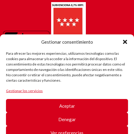
Gestionar consentimiento
Para ofrecer las mejores experiencias, utilizamos tecnologías como las
cookies para almacenar y/o acceder a la información del dispositivo. El
consentimiento de estas tecnologías nos permitirá procesar datos como el
comportamiento de navegación o las identificaciones únicas en este sitio.
No consentir o retirar el consentimiento, puede afectar negativamente a
ciertas características y funciones.
Gestionar los servicios
El camino
de Robi
Aceptar
(Android)
Registro
de
Denegar
pacientes
Registro
de
Ver preferencias