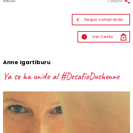
Noticias
Compartir
Seguir comprando
Ver Cesta
0
Anne Igartiburu
Ya se ha unido al #DesafíoDuchenne