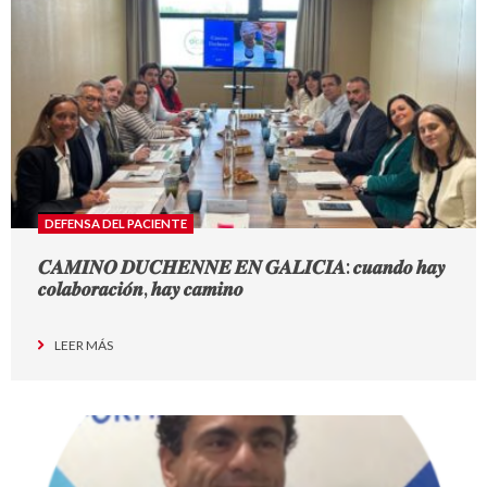
DEFENSA DEL PACIENTE
𝑪𝑨𝑴𝑰𝑵𝑶 𝑫𝑼𝑪𝑯𝑬𝑵𝑵𝑬 𝑬𝑵 𝑮𝑨𝑳𝑰𝑪𝑰𝑨: 𝒄𝒖𝒂𝒏𝒅𝒐 𝒉𝒂𝒚
𝒄𝒐𝒍𝒂𝒃𝒐𝒓𝒂𝒄𝒊𝒐́𝒏, 𝒉𝒂𝒚 𝒄𝒂𝒎𝒊𝒏𝒐
LEER MÁS