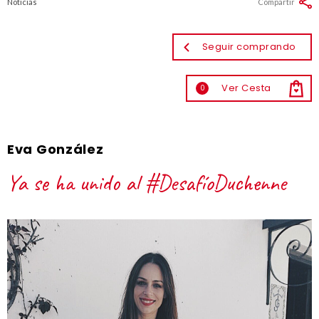
Noticias
Compartir
Seguir comprando
Ver Cesta
0
Eva González
Ya se ha unido al #DesafíoDuchenne