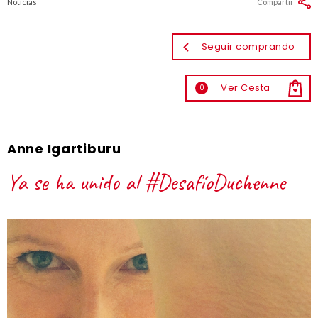
Noticias
Compartir
Seguir comprando
Ver Cesta
0
Anne Igartiburu
Ya se ha unido al #DesafíoDuchenne