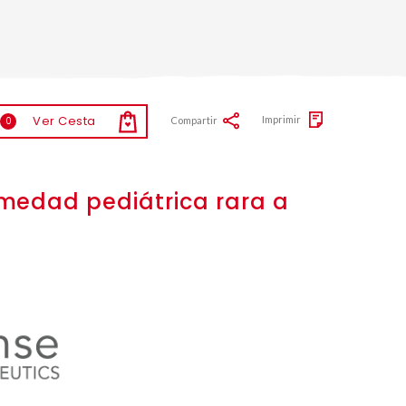
Ver Cesta
Imprimir
Compartir
0
rmedad pediátrica rara a