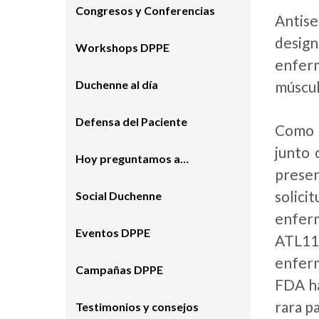
Congresos y Conferencias
Antis
design
Workshops DPPE
enfer
Duchenne al día
múscul
Defensa del Paciente
Como p
junto 
Hoy preguntamos a…
presen
solic
Social Duchenne
enferm
Eventos DPPE
ATL11
enferm
Campañas DPPE
FDA ha
rara p
Testimonios y consejos