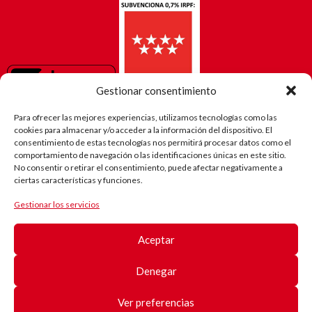
Gestionar consentimiento
Para ofrecer las mejores experiencias, utilizamos tecnologías como las
cookies para almacenar y/o acceder a la información del dispositivo. El
consentimiento de estas tecnologías nos permitirá procesar datos como el
comportamiento de navegación o las identificaciones únicas en este sitio.
No consentir o retirar el consentimiento, puede afectar negativamente a
ciertas características y funciones.
Gestionar los servicios
El camino
de Robi
Aceptar
(Android)
Registro
de
Denegar
pacientes
Registro
de
Ver preferencias
pacientes