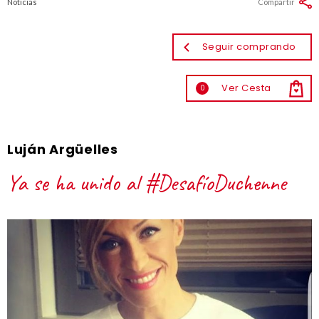
Noticias
Compartir
Seguir comprando
Ver Cesta
0
Luján Argüelles
Ya se ha unido al #DesafíoDuchenne