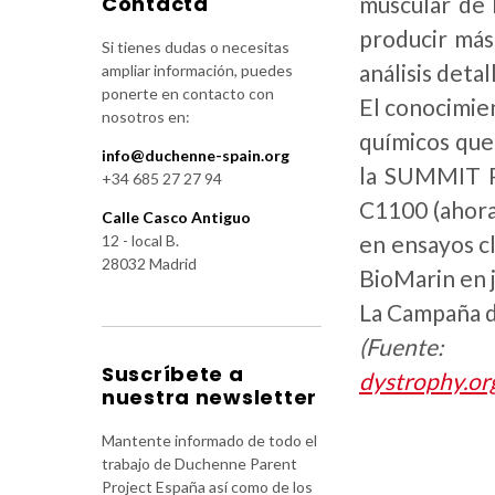
Contacta
muscular de 
producir más 
Si tienes dudas o necesitas
análisis deta
ampliar información, puedes
ponerte en contacto con
El conocimien
nosotros en:
químicos que
info@duchenne-spain.org
la SUMMIT PL
+34 685 27 27 94
C1100 (ahora
Calle Casco Antiguo
en ensayos c
12 - local B.
28032 Madrid
BioMarin en j
La Campaña de
(Fuente:
Suscríbete a
dystrophy.or
nuestra newsletter
Mantente informado de todo el
trabajo de Duchenne Parent
Project España así como de los