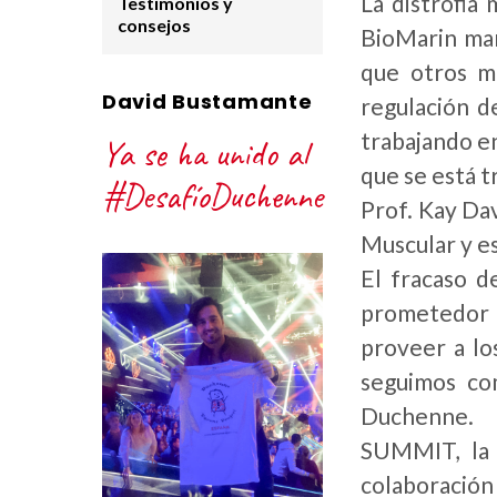
La distrofia
Testimonios y
consejos
BioMarin man
que otros m
David Bustamante
regulación d
trabajando e
Ya se ha unido al
que se está 
#DesafíoDuchenne
Prof. Kay Dav
Muscular y es
El fracaso 
prometedor e
proveer a lo
seguimos co
Duchenne.
SUMMIT, la 
colaboración