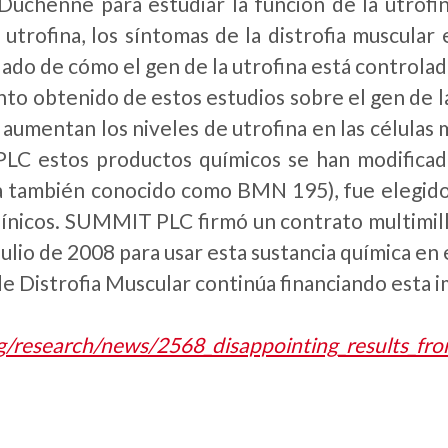
Duchenne para estudiar la función de la utrofin
utrofina, los síntomas de la distrofia muscular
llado de cómo el gen de la utrofina está controlad
to obtenido de estos estudios sobre el gen de la
 aumentan los niveles de utrofina en las célula
C estos productos químicos se han modificado
 también conocido como BMN 195), fue elegido par
línicos. SUMMIT PLC firmó un contrato multimil
ulio de 2008 para usar esta sustancia química en 
 Distrofia Muscular continúa financiando esta im
g/research/news/2568_disappointing_results_from