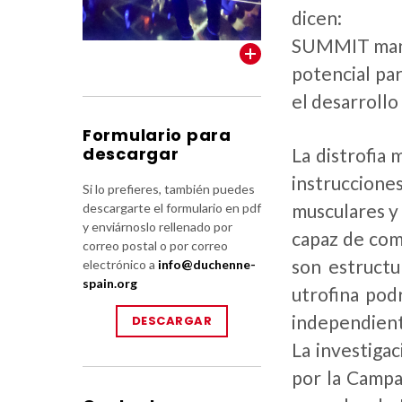
dicen:
SUMMIT manti
VER TODOS
potencial pa
el desarroll
Formulario para
descargar
La distrofia
instrucciones
Si lo prefieres, también puedes
musculares y
descargarte el formulario en pdf
y enviárnoslo rellenado por
capaz de com
correo postal o por correo
son estructu
electrónico a
info@duchenne-
spain.org
utrofina pod
independient
DESCARGAR
La investigac
por la Campa