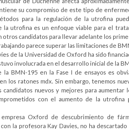
 muscular de Duchenne afecta aproximadamente
tiene su compromiso de este tipo de enfermed
étodos para la regulación de la utrofina pue
e la utrofina es un enfoque viable para el t
n otros candidatos para llevar adelante los prim
trabajando parece superar las limitaciones de BM
ies de la Universidad de Oxford ha sido financi
tuvo involucrada en el desarrollo inicial de la B
de la BMN-195 en la Fase I de ensayos es obv
n los ratones mdx. Sin embargo, tenemos nuevas
s candidatos nuevos y mejores para aumentar l
mprometidos con el aumento de la utrofina pa
empresa Oxford de descubrimiento de fárm
 con la profesora Kay Davies, no ha descartad