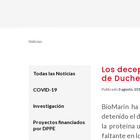
Noticias
Los decep
Todas las Noticias
de Duch
COVID-19
Publicado
3 agosto, 20
BioMarin ha 
Investigación
detenido el 
Proyectos financiados
la proteína u
por DPPE
faltante en l