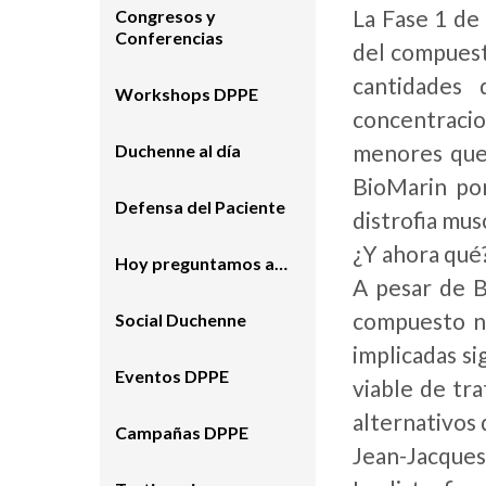
La Fase 1 de
Congresos y
Conferencias
del compuesto
cantidades
Workshops DPPE
concentraci
menores que 
Duchenne al día
BioMarin por
Defensa del Paciente
distrofia mu
¿Y ahora qué
Hoy preguntamos a…
A pesar de B
compuesto no
Social Duchenne
implicadas si
Eventos DPPE
viable de tr
alternativos 
Campañas DPPE
Jean-Jacques