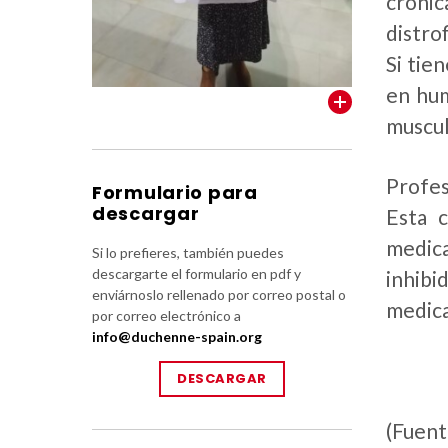
crónic
distro
Si tie
en hum
VER TODOS
muscul
Profes
Formulario para
descargar
Esta 
medic
Si lo prefieres, también puedes
descargarte el formulario en pdf y
inhibi
enviárnoslo rellenado por correo postal o
medica
por correo electrónico a
info@duchenne-spain.org
DESCARGAR
(F