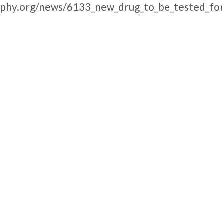
phy.org/news/6133_new_drug_to_be_tested_for