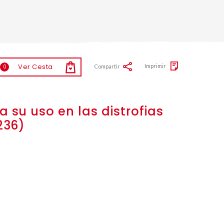
Ver Cesta
Imprimir
Compartir
0
su uso en las distrofias
236)