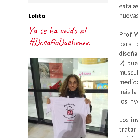
esta a
nuevas
Lolita
Ya se ha unido al
Prof W
#DesafíoDuchenne
para p
diseña
9) que
muscul
medida
más la
los in
Los in
trata