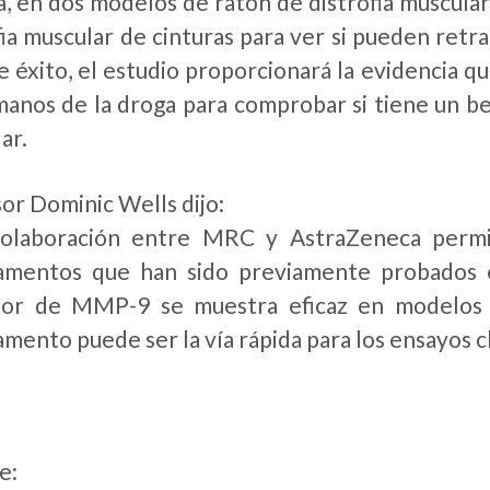
a, en dos modelos de ratón de distrofia muscular
fia muscular de cinturas para ver si pueden retr
ne éxito, el estudio proporcionará la evidencia q
anos de la droga para comprobar si tiene un ben
ar.
or Dominic Wells dijo:
colaboración entre MRC y AstraZeneca permi
amentos que han sido previamente probados e
dor de MMP-9 se muestra eficaz en modelos d
mento puede ser la vía rápida para los ensayos cl
uente: http://w