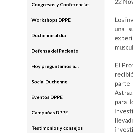
22 No
Congresos y Conferencias
Los in
Workshops DPPE
una s
Duchenne al día
experi
muscul
Defensa del Paciente
El Pro
Hoy preguntamos a…
recib
Social Duchenne
parte
Astraz
Eventos DPPE
para l
invest
Campañas DPPE
lleva
Testimonios y consejos
invest