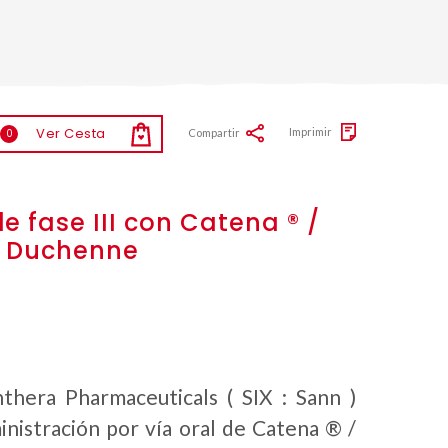
Ver Cesta
Imprimir
Compartir
0
e fase III con Catena ® /
de Duchenne
thera Pharmaceuticals ( SIX : Sann )
nistración por vía oral de Catena ® /