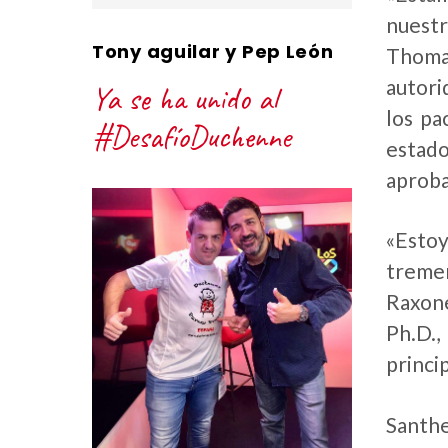
nuestr
Tony aguilar y Pep León
Thoma
autori
Ya se ha unido al
los pa
#DesafíoDuchenne
estado
aproba
«Esto
tremen
Raxone
Ph.D.,
princi
Santhe