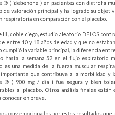
 ® ( idebenone ) en pacientes con distrofia m
io de valoración principal y ha logrado su objeti
n respiratoria en comparación con el placebo.
e III, doble ciego, estudio aleatorio DELOS cont
 entre 10 y 18 años de edad y que no estaban 
o cumplió la variable principal, la diferencia en
cio hasta la semana 52 en el flujo espiratorio m
 es una medida de la fuerza muscular respirat
 importante que contribuye a la morbilidad y 
e ® ( 900 mg / día ) fue segura y bien tole
ables al placebo. Otros análisis finales están 
a conocer en breve.
os muy emocionados por estos resultados que s