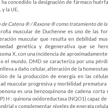
 ha concedido la designación de fármaco huérfa
 y la UE.
 de Catena ® / Raxone ® como tratamiento de la
trofia muscular de Duchenne es uno de las f
ración muscular que resulta en debilidad mus
medad genética y degenerativa que se her
oma X, con una incidencia de aproximadamente 
o el mundo. DMD se caracteriza por una pérdid
nlleva a daño celular, alteración de la homeostasi
ión de la producción de energía en las célula
dad muscular progresiva y morbilidad prematura d
benona es una benzoquinona de cadena corta si
P) H : quinona oxidoreductasa (NQO1) capaz de 
ndrial y complementar niveles de energía celula