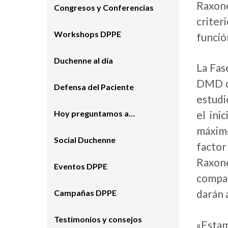
Raxone
Congresos y Conferencias
criter
Workshops DPPE
funció
Duchenne al día
La Fas
DMD de
Defensa del Paciente
estudi
Hoy preguntamos a…
el ini
máximo
Social Duchenne
factor
Raxon
Eventos DPPE
compar
darán 
Campañas DPPE
Testimonios y consejos
«Estam