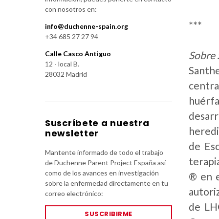
con nosotros en:
***
info@duchenne-spain.org
+34 685 27 27 94
Sobre 
Calle Casco Antiguo
12 - local B.
Santhe
28032 Madrid
centr
huérfa
desarr
Suscríbete a nuestra
heredi
newsletter
de Esc
Mantente informado de todo el trabajo
terapi
de Duchenne Parent Project España así
como de los avances en investigación
® en e
sobre la enfermedad directamente en tu
autori
correo electrónico:
de LHO
SUSCRIBIRME