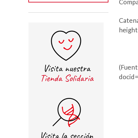
Compa
Caten
heigh
(Fu
docid