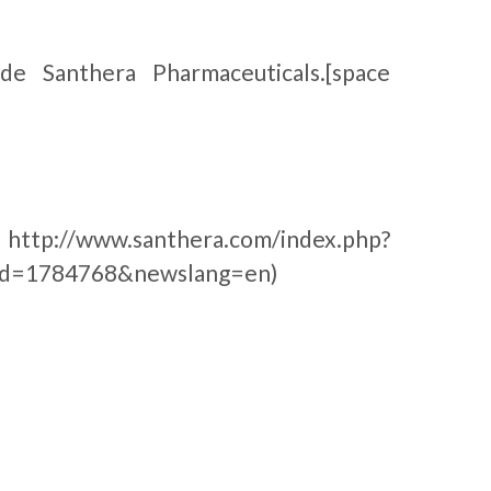
 Santhera Pharmaceuticals.[space
era.com/index.php?
d=1784768&newslang=en)