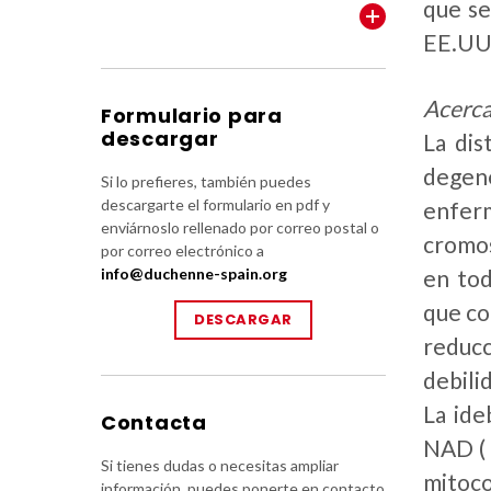
que se
VER TODOS
EE.UU.
Acerca
Formulario para
descargar
La dis
degene
Si lo prefieres, también puedes
descargarte el formulario en pdf y
enfer
enviárnoslo rellenado por correo postal o
cromos
por correo electrónico a
en tod
info@duchenne-spain.org
que co
DESCARGAR
reducc
debili
La ide
Contacta
NAD ( 
Si tienes dudas o necesitas ampliar
mitoco
información, puedes ponerte en contacto