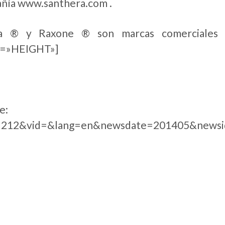
ñía www.santhera.com .
a ® y Raxone ® son marcas comerciales de
t=»HEIGHT»]
ente: http://www.santh
=212&vid=&lang=en&newsdate=201405&newsi