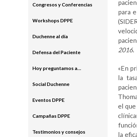
pacien
Congresos y Conferencias
para e
Workshops DPPE
(SIDER
veloci
Duchenne al día
pacien
2016
.
Defensa del Paciente
«En pr
Hoy preguntamos a…
la tas
Social Duchenne
pacien
Thomas
Eventos DPPE
el que
clínic
Campañas DPPE
funció
Testimonios y consejos
la efi