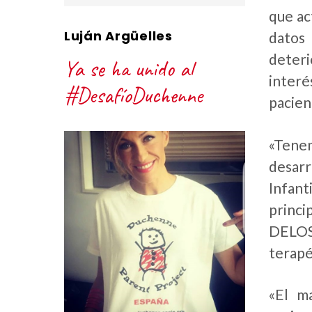
que ac
Luján Argüelles
datos
deteri
Ya se ha unido al
interé
#DesafíoDuchenne
pacien
«Tenem
desar
Infant
princi
DELOS,
terapé
«El m