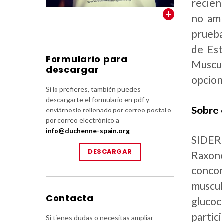
recien
VER TODOS
no amb
prueba
de Est
Formulario para
Muscul
descargar
opcion
Si lo prefieres, también puedes
descargarte el formulario en pdf y
Sobre
enviárnoslo rellenado por correo postal o
por correo electrónico a
info@duchenne-spain.org
SIDERO
DESCARGAR
Raxon
concom
muscu
Contacta
glucoc
partic
Si tienes dudas o necesitas ampliar