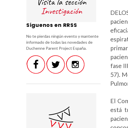
DELOS 
pacien
Síguenos en RRSS
eficac
No te pierdas ningún evento y mantente
espira
informado de todas las novedades de
primar
Duchenne Parent Project España.
pacien
fase I
57). M
Pulmon
El Co
está t
pacie
concom