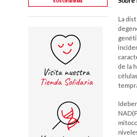
Sobre 
SUSCRIBIRME
La dis
degene
genéti
incide
caract
de la 
célula
tempra
Ideben
NAD(PH
mitoco
nivele