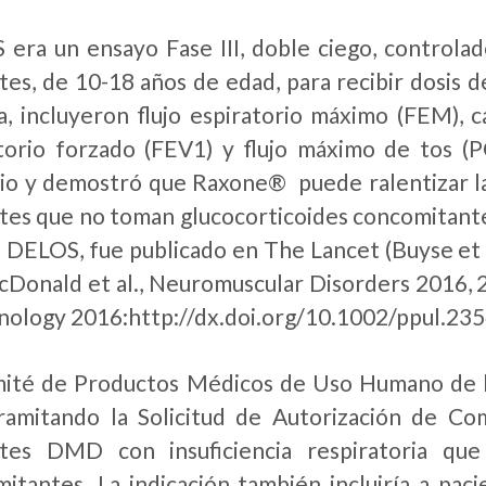
era un ensayo Fase III, doble ciego, controlad
tes, de 10-18 años de edad, para recibir dosis
ia, incluyeron flujo espiratorio máximo (FEM), 
torio forzado (FEV1) y flujo máximo de tos (P
io y demostró que Raxone® puede ralentizar la 
tes que no toman glucocorticoides concomitantes
II DELOS, fue publicado en The Lancet (Buyse et
cDonald et al., Neuromuscular Disorders 2016, 2
ology 2016:http://dx.doi.org/10.1002/ppul.235
mité de Productos Médicos de Uso Humano de 
ramitando la Solicitud de Autorización de Co
ntes DMD con insuficiencia respiratoria qu
itantes. La indicación también incluiría a pac