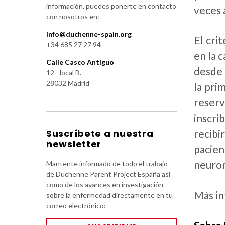
información, puedes ponerte en contacto
veces 
con nosotros en:
info@duchenne-spain.org
El cri
+34 685 27 27 94
en la 
Calle Casco Antiguo
desde 
12 - local B.
28032 Madrid
la pri
reser
inscri
Suscríbete a nuestra
recibi
newsletter
pacie
neurom
Mantente informado de todo el trabajo
de Duchenne Parent Project España así
como de los avances en investigación
Más in
sobre la enfermedad directamente en tu
correo electrónico: