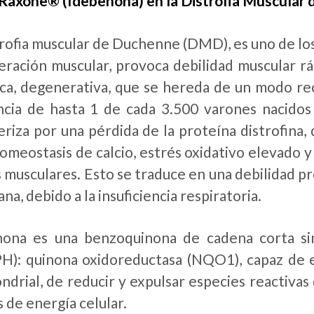
Raxone® (Idebenona) en la Distrofia Muscular 
trofia muscular de Duchenne (DMD), es uno de lo
ración muscular, provoca debilidad muscular r
ca, degenerativa, que se hereda de un modo re
ncia de hasta 1 de cada 3.500 varones nacido
eriza por una pérdida de la proteína distrofina,
homeostasis de calcio, estrés oxidativo elevado 
s musculares. Esto se traduce en una debilidad pr
na, debido a la insuficiencia respiratoria.
ona es una benzoquinona de cadena corta sin
): quinona oxidoreductasa (NQO1), capaz de e
ndrial, de reducir y expulsar especies reactiva
s de energía celular.