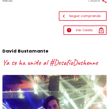
Noticias
Compartir
Seguir comprando
Ver Cesta
0
David Bustamante
Ya se ha unido al #DesafíoDuchenne