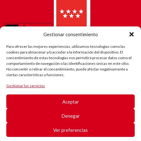
Gestionar consentimiento
Para ofrecer las mejores experiencias, utilizamos tecnologías como las
cookies para almacenar y/o acceder a la información del dispositivo. El
consentimiento de estas tecnologías nos permitirá procesar datos como el
comportamiento de navegación o las identificaciones únicas en este sitio.
No consentir o retirar el consentimiento, puede afectar negativamente a
ciertas características y funciones.
Gestionar los servicios
El camino
de Robi
Aceptar
(Android)
Registro
de
Denegar
pacientes
Registro
de
Ver preferencias
pacientes