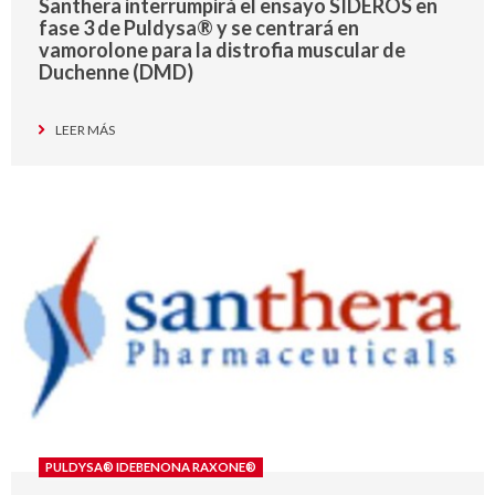
Santhera interrumpirá el ensayo SIDEROS en
fase 3 de Puldysa® y se centrará en
vamorolone para la distrofia muscular de
Duchenne (DMD)
LEER MÁS
PULDYSA® IDEBENONA RAXONE®