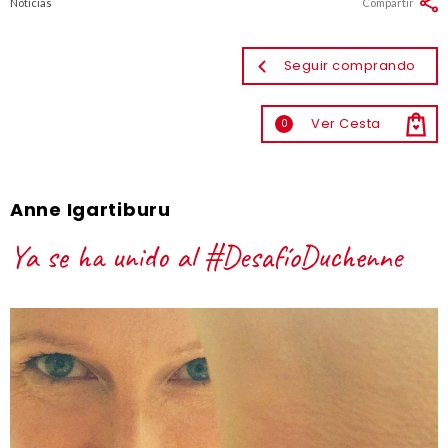
Noticias
Compartir
Seguir comprando
Ver Cesta
0
Anne Igartiburu
Ya se ha unido al #DesafíoDuchenne