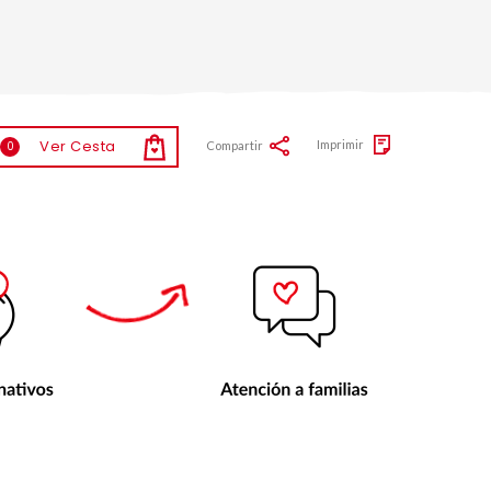
Ver Cesta
Imprimir
Compartir
0