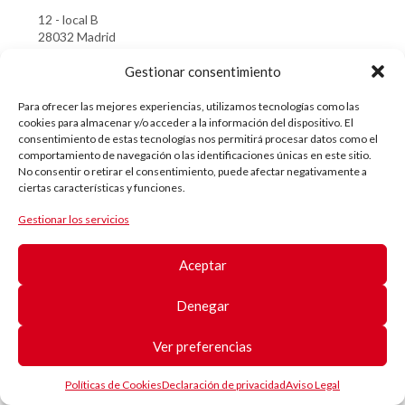
12 - local B
28032 Madrid
T. +34 685 272 794
Gestionar consentimiento
Para ofrecer las mejores experiencias, utilizamos tecnologías como las
cookies para almacenar y/o acceder a la información del dispositivo. El
consentimiento de estas tecnologías nos permitirá procesar datos como el
comportamiento de navegación o las identificaciones únicas en este sitio.
No consentir o retirar el consentimiento, puede afectar negativamente a
Quiero hacer una
ciertas características y funciones.
Gestionar los servicios
donación
Aceptar
Denegar
DONA AHORA
Ver preferencias
Políticas de Cookies
Declaración de privacidad
Aviso Legal
SOMOS MIEMBROS DE