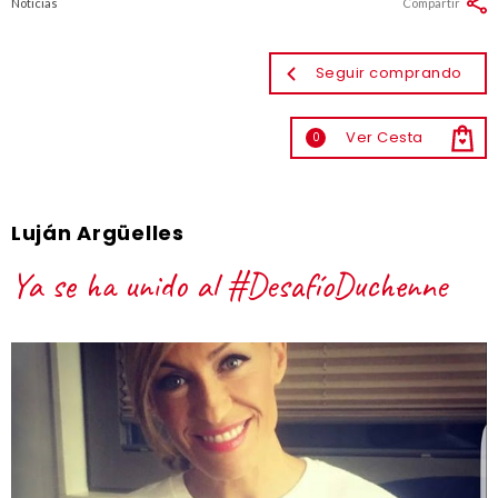
Noticias
Compartir
Seguir comprando
Ver Cesta
0
Luján Argüelles
Ya se ha unido al #DesafíoDuchenne