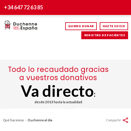
+34 647 72 63 85
QUIERO DONAR
HAZTE SOCIO
REGISTRO DE PACIENTES
Todo lo recaudado gracias
a vuestros donativos
Va directo
:
desde 2013 hasta la actualidad
Qué hacemos
·
Duchenne al día
Compartir