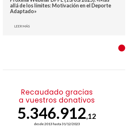
allá de los límites: Motivación en el Deporte
Adaptado»
LEER MÁS
SIG
Recaudado gracias
a vuestros donativos
5.346.912
,12
desde 2013 hasta 31/12/2023