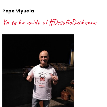
Pepe Viyuela
Ya se ha unido al #DesafíoDuchenne