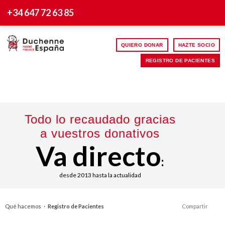
+34 647 72 63 85
QUIERO DONAR
HAZTE SOCIO
REGISTRO DE PACIENTES
Todo lo recaudado gracias
a vuestros donativos
Va directo
:
desde 2013 hasta la actualidad
Qué hacemos
·
Registro de Pacientes
Compartir