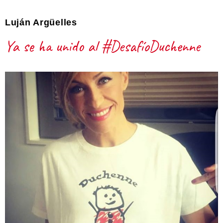
Luján Argüelles
Ya se ha unido al #DesafíoDuchenne