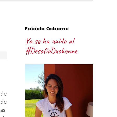
Fabiola Osborne
Ya se ha unido al
#DesafíoDuchenne
 de
 de
así