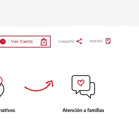
Ver Cesta
Imprimir
Compartir
0