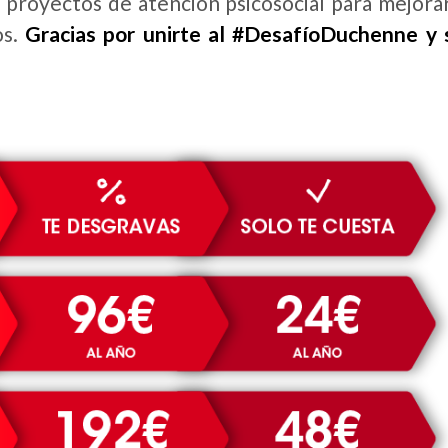
e proyectos de atención psicosocial para mejorar
os.
Gracias por unirte al #DesafíoDuchenne y 