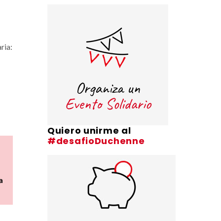
ria:
Quiero unirme al
#desafioDuchenne
a