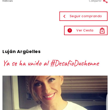
Noticias
Compartir
Seguir comprando
Ver Cesta
0
Luján Argüelles
Ya se ha unido al #DesafíoDuchenne