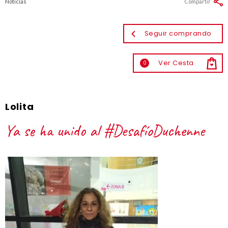
Noticias
Compartir
Seguir comprando
Ver Cesta
0
Lolita
Ya se ha unido al #DesafíoDuchenne