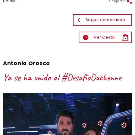
Noticias
Compartir
Seguir comprando
Ver Cesta
0
Antonio Orozco
Ya se ha unido al #DesafíoDuchenne