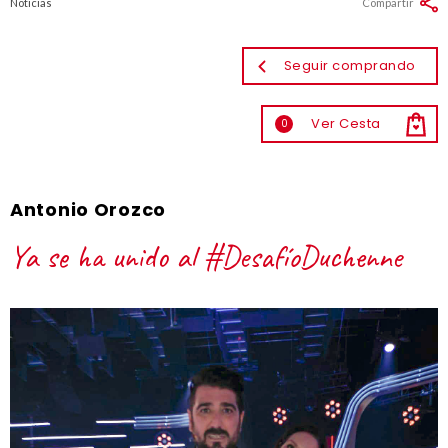
Noticias
Compartir
Seguir comprando
Ver Cesta
0
Antonio Orozco
Ya se ha unido al #DesafíoDuchenne