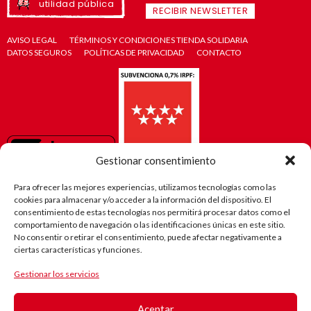
utilidad pública
RECIBIR NEWSLETTER
AVISO LEGAL
TÉRMINOS Y CONDICIONES TIENDA SOLIDARIA
DATOS SEGUROS
POLÍTICAS DE PRIVACIDAD
CONTACTO
Gestionar consentimiento
Para ofrecer las mejores experiencias, utilizamos tecnologías como las
cookies para almacenar y/o acceder a la información del dispositivo. El
consentimiento de estas tecnologías nos permitirá procesar datos como el
comportamiento de navegación o las identificaciones únicas en este sitio.
No consentir o retirar el consentimiento, puede afectar negativamente a
ciertas características y funciones.
Gestionar los servicios
El camino
de Robi
Aceptar
(Android)