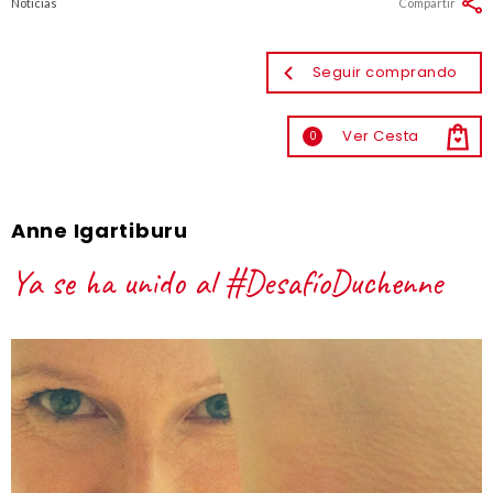
Noticias
Compartir
Seguir comprando
Ver Cesta
0
Anne Igartiburu
Ya se ha unido al #DesafíoDuchenne