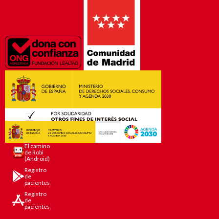
El camino
de Robi
(Android)
Registro
de
pacientes
Registro
de
pacientes