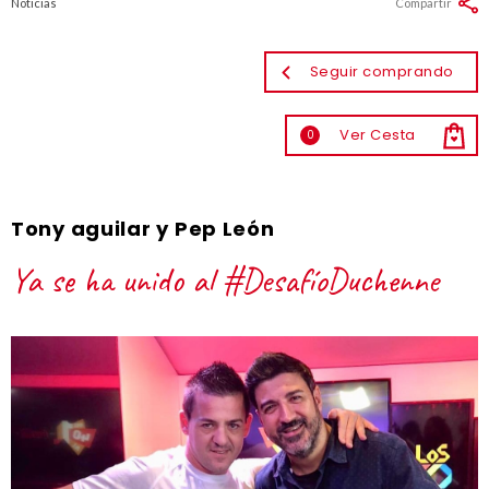
Noticias
Compartir
Seguir comprando
Ver Cesta
0
Tony aguilar y Pep León
Ya se ha unido al #DesafíoDuchenne