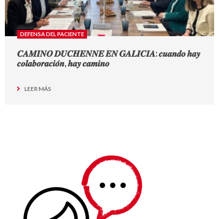
DEFENSA DEL PACIENTE
𝑪𝑨𝑴𝑰𝑵𝑶 𝑫𝑼𝑪𝑯𝑬𝑵𝑵𝑬 𝑬𝑵 𝑮𝑨𝑳𝑰𝑪𝑰𝑨: 𝒄𝒖𝒂𝒏𝒅𝒐 𝒉𝒂𝒚
𝒄𝒐𝒍𝒂𝒃𝒐𝒓𝒂𝒄𝒊𝒐́𝒏, 𝒉𝒂𝒚 𝒄𝒂𝒎𝒊𝒏𝒐
LEER MÁS