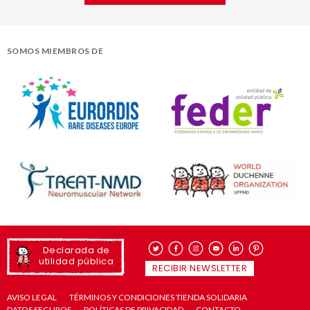
SOMOS MIEMBROS DE
Declarada de
utilidad pública
RECIBIR NEWSLETTER
AVISO LEGAL
TÉRMINOS Y CONDICIONES TIENDA SOLIDARIA
DATOS SEGUROS
POLÍTICAS DE PRIVACIDAD
CONTACTO