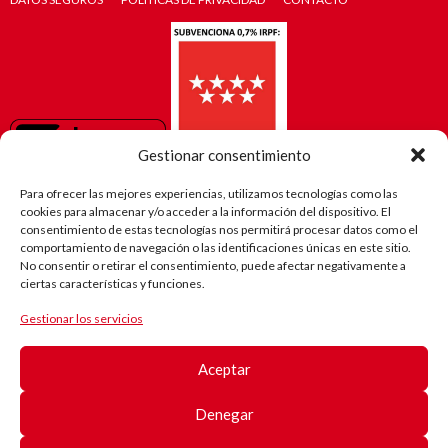
Gestionar consentimiento
Para ofrecer las mejores experiencias, utilizamos tecnologías como las
cookies para almacenar y/o acceder a la información del dispositivo. El
consentimiento de estas tecnologías nos permitirá procesar datos como el
comportamiento de navegación o las identificaciones únicas en este sitio.
No consentir o retirar el consentimiento, puede afectar negativamente a
ciertas características y funciones.
Gestionar los servicios
El camino
de Robi
Aceptar
(Android)
Registro
de
Denegar
pacientes
Registro