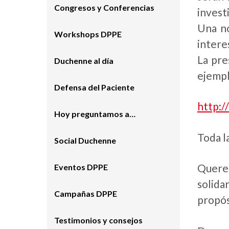
Congresos y Conferencias
invest
Una no
Workshops DPPE
intere
La pre
Duchenne al día
ejempl
Defensa del Paciente
http:/
Hoy preguntamos a…
Toda l
Social Duchenne
Querem
Eventos DPPE
solida
Campañas DPPE
propós
Testimonios y consejos