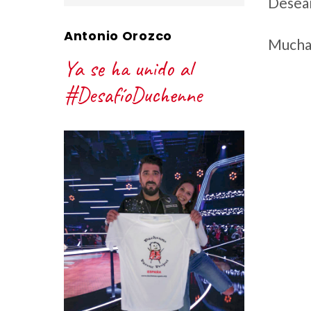
Deseam
Antonio Orozco
Muchas
Ya se ha unido al
#DesafíoDuchenne