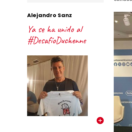
Alejandro Sanz
Ya se ha unido al
#DesafíoDuchenne
VER TODOS