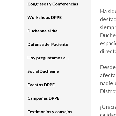
Congresos y Conferencias
Ha sid
Workshops DPPE
destac
siempr
Duchenne al día
Duchen
espac
Defensa del Paciente
direct
Hoy preguntamos a…
Desde
Social Duchenne
afecta
nadie 
Eventos DPPE
Distro
Campañas DPPE
¡Graci
Testimonios y consejos
calida