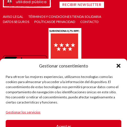
utilidad pública
RECIBIR NEWSLETTER
AVISO LEGAL
TÉRMINOS Y CONDICIONES TIENDA SOLIDARIA
DATOS SEGUROS
POLÍTICAS DE PRIVACIDAD
CONTACTO
Gestionar consentimiento
Para ofrecer las mejores experiencias, utilizamos tecnologías como las
cookies para almacenar y/o acceder a la información del dispositivo. El
consentimiento de estas tecnologías nos permitirá procesar datos como el
comportamiento de navegación o las identificaciones únicas en este sitio.
No consentir o retirar el consentimiento, puede afectar negativamente a
ciertas características y funciones.
Gestionar los servicios
El camino
de Robi
Aceptar
(Android)