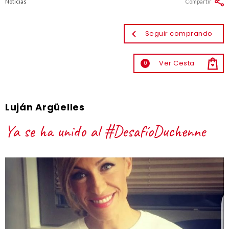
Noticias
Compartir
Seguir comprando
Ver Cesta
0
Luján Argüelles
Ya se ha unido al #DesafíoDuchenne