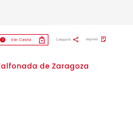
Ver Cesta
Imprimir
Compartir
0
e Zalfonada de Zaragoza