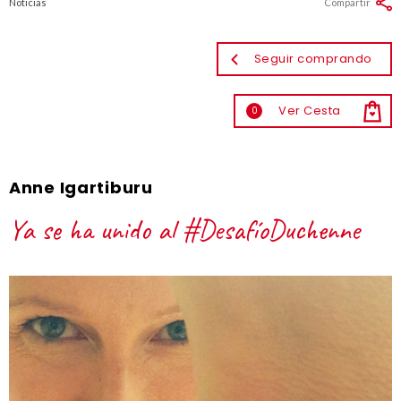
Noticias
Compartir
Seguir comprando
Ver Cesta
0
Anne Igartiburu
Ya se ha unido al #DesafíoDuchenne