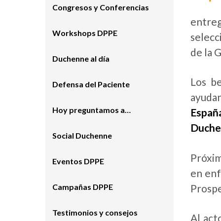
Congresos y Conferencias
entreg
Workshops DPPE
selecc
de la 
Duchenne al día
Los b
Defensa del Paciente
ayudan
Hoy preguntamos a…
Españ
Duchen
Social Duchenne
Próxim
Eventos DPPE
en enf
Prospe
Campañas DPPE
Testimonios y consejos
Al act