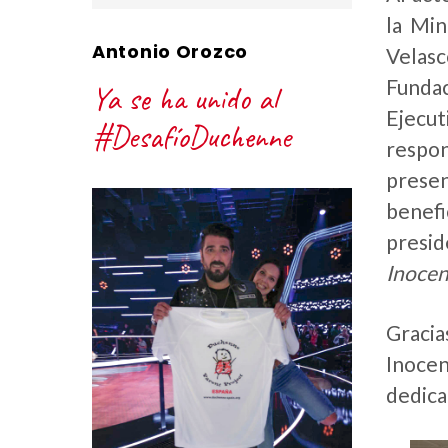
la Min
Antonio Orozco
Velasc
Funda
Ya se ha unido al
Ejecu
#DesafíoDuchenne
respo
presen
benef
presi
Inocen
Gracia
Inocen
dedica