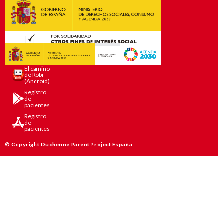
El camino
de Robi
(Android)
Registro
de
pacientes
Registro
de
pacientes
© Copyright Duchenne Parent Project España