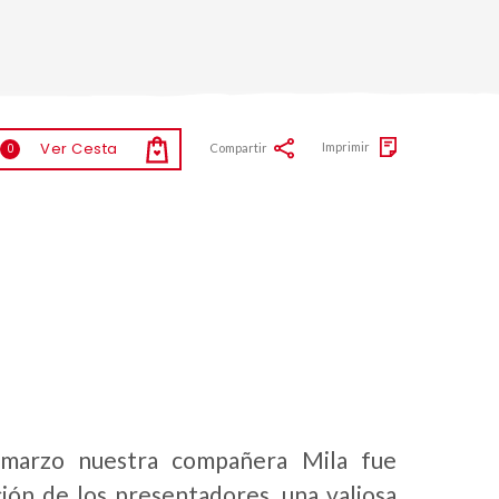
Ver Cesta
Imprimir
Compartir
0
 marzo nuestra compañera Mila fue
ión de los presentadores, una valiosa