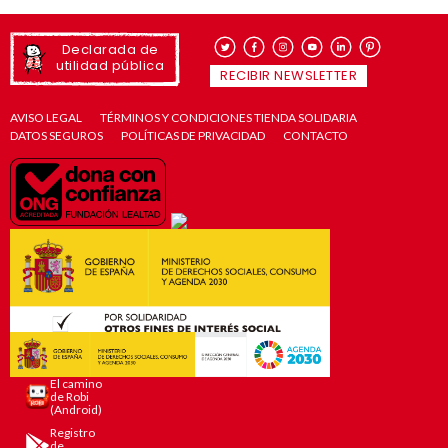
Declarada de
utilidad pública
RECIBIR NEWSLETTER
AVISO LEGAL
TÉRMINOS Y CONDICIONES TIENDA SOLIDARIA
DATOS SEGUROS
POLÍTICAS DE PRIVACIDAD
CONTACTO
El camino
de Robi
(Android)
Registro
de