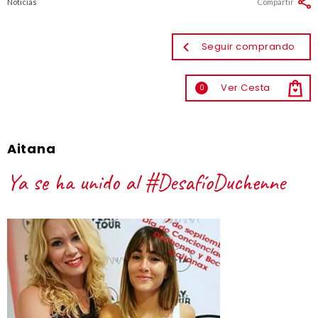
Noticias
Compartir
Seguir comprando
Ver Cesta
0
Aitana
Ya se ha unido al #DesafíoDuchenne