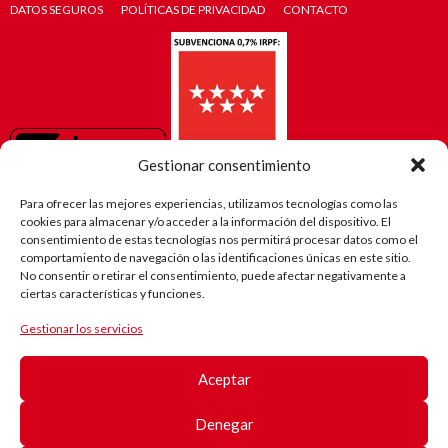
DATOS SEGUROS
POLÍTICAS DE PRIVACIDAD
CONTACTO
Gestionar consentimiento
Para ofrecer las mejores experiencias, utilizamos tecnologías como las
cookies para almacenar y/o acceder a la información del dispositivo. El
consentimiento de estas tecnologías nos permitirá procesar datos como el
comportamiento de navegación o las identificaciones únicas en este sitio.
No consentir o retirar el consentimiento, puede afectar negativamente a
ciertas características y funciones.
Gestionar los servicios
El camino
de Robi
Aceptar
(Android)
Registro
de
Denegar
pacientes