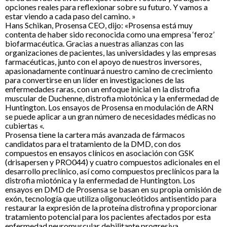
opciones reales para reflexionar sobre su futuro. Y vamos a
estar viendo a cada paso del camino. »
Hans Schikan, Prosensa CEO, dijo: «Prosensa está muy
contenta de haber sido reconocida como una empresa ‘feroz’
biofarmacéutica. Gracias a nuestras alianzas con las
organizaciones de pacientes, las universidades y las empresas
farmacéuticas, junto con el apoyo de nuestros inversores,
apasionadamente continuará nuestro camino de crecimiento
para convertirse en un líder en investigaciones de las
enfermedades raras, con un enfoque inicial en la distrofia
muscular de Duchenne, distrofia miotónica y la enfermedad de
Huntington. Los ensayos de Prosensa en modulación de ARN
se puede aplicar a un gran número de necesidades médicas no
cubiertas «.
Prosensa tiene la cartera más avanzada de fármacos
candidatos para el tratamiento de la DMD, con dos
compuestos en ensayos clínicos en asociación con GSK
(drisapersen y PRO044) y cuatro compuestos adicionales en el
desarrollo preclínico, así como compuestos preclínicos para la
distrofia miotónica y la enfermedad de Huntington. Los
ensayos en DMD de Prosensa se basan en su propia omisión de
exón, tecnología que utiliza oligonucleótidos antisentido para
restaurar la expresión de la proteína distrofina y proporcionar
tratamiento potencial para los pacientes afectados por esta
enfermedad neuromuscular debilitante progresiva.