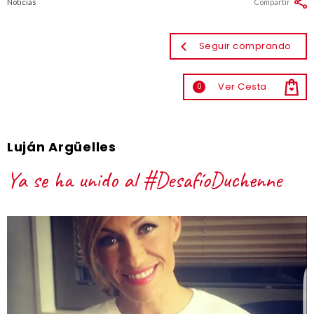
Noticias
Compartir
Seguir comprando
Ver Cesta
0
Luján Argüelles
Ya se ha unido al #DesafíoDuchenne