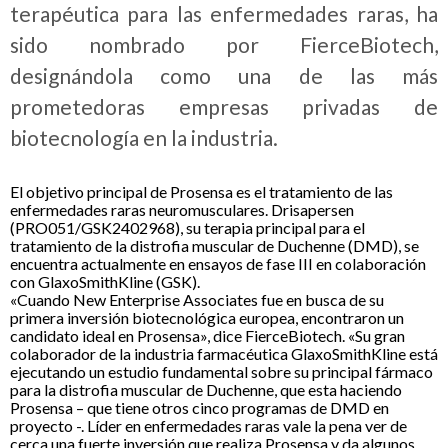
terapéutica para las enfermedades raras, ha
sido nombrado por FierceBiotech,
designándola como una de las más
prometedoras empresas privadas de
biotecnología en la industria.
El objetivo principal de Prosensa es el tratamiento de las
enfermedades raras neuromusculares. Drisapersen
(PRO051/GSK2402968), su terapia principal para el
tratamiento de la distrofia muscular de Duchenne (DMD), se
encuentra actualmente en ensayos de fase III en colaboración
con GlaxoSmithKline (GSK).
«Cuando New Enterprise Associates fue en busca de su
primera inversión biotecnológica europea, encontraron un
candidato ideal en Prosensa», dice FierceBiotech. «Su gran
colaborador de la industria farmacéutica GlaxoSmithKline está
ejecutando un estudio fundamental sobre su principal fármaco
para la distrofia muscular de Duchenne, que esta haciendo
Prosensa – que tiene otros cinco programas de DMD en
proyecto -. Líder en enfermedades raras vale la pena ver de
cerca una fuerte inversión que realiza Prosensa y da algunos