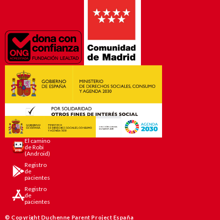
El camino
de Robi
(Android)
Registro
de
pacientes
Registro
de
pacientes
© Copyright Duchenne Parent Project España