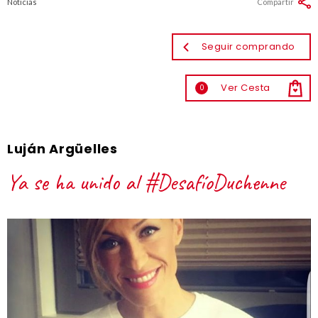
Noticias
Compartir
Seguir comprando
Ver Cesta
0
Luján Argüelles
Ya se ha unido al #DesafíoDuchenne