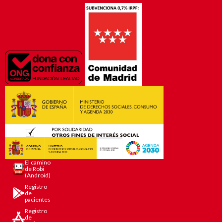
El camino
de Robi
(Android)
Registro
de
pacientes
Registro
de