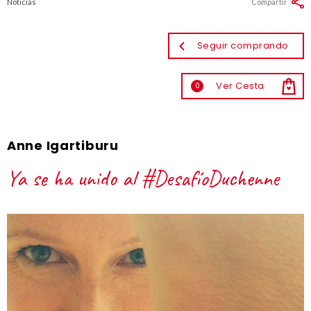
Noticias
Compartir
Seguir comprando
Ver Cesta
0
Anne Igartiburu
Ya se ha unido al #DesafíoDuchenne