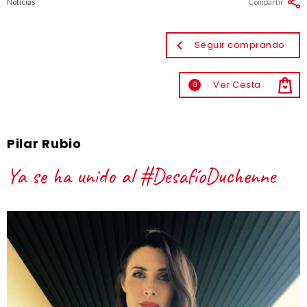
Noticias
Compartir
Seguir comprando
Ver Cesta
0
Pilar Rubio
Ya se ha unido al #DesafíoDuchenne