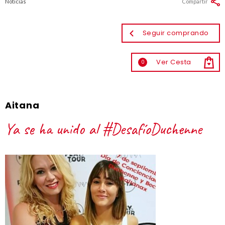
Noticias
Compartir
Seguir comprando
Ver Cesta
0
Aitana
Ya se ha unido al #DesafíoDuchenne