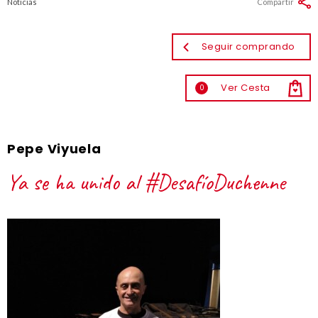
Noticias
Compartir
Seguir comprando
Ver Cesta
0
Pepe Viyuela
Ya se ha unido al #DesafíoDuchenne