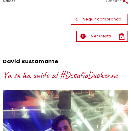
Noticias
Compartir
Seguir comprando
Ver Cesta
0
David Bustamante
Ya se ha unido al #DesafíoDuchenne