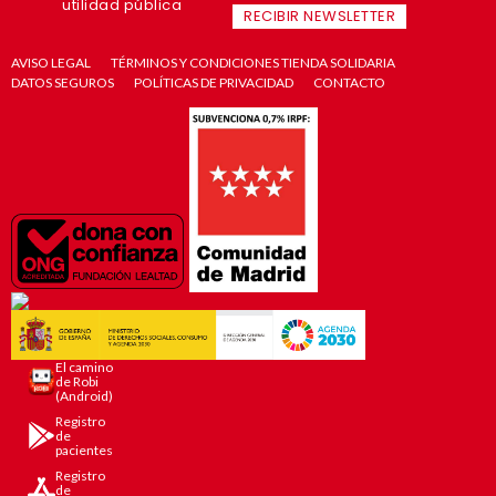
utilidad pública
RECIBIR NEWSLETTER
AVISO LEGAL
TÉRMINOS Y CONDICIONES TIENDA SOLIDARIA
DATOS SEGUROS
POLÍTICAS DE PRIVACIDAD
CONTACTO
El camino
de Robi
(Android)
Registro
de
pacientes
Registro
de