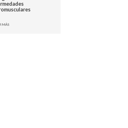
ermedades
romusculares
R MÁS