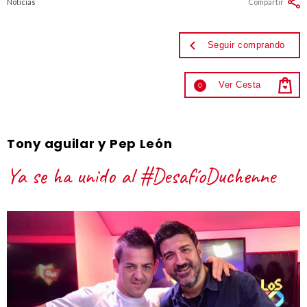
Noticias
Compartir
Seguir comprando
Ver Cesta
0
Tony aguilar y Pep León
Ya se ha unido al #DesafíoDuchenne