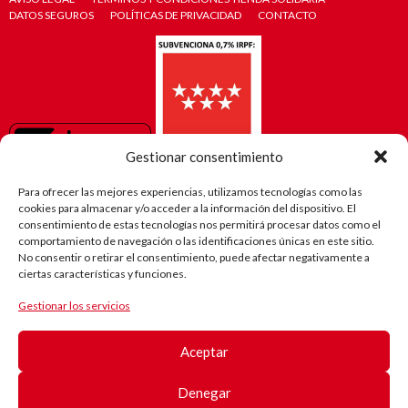
DATOS SEGUROS
POLÍTICAS DE PRIVACIDAD
CONTACTO
Gestionar consentimiento
Para ofrecer las mejores experiencias, utilizamos tecnologías como las
cookies para almacenar y/o acceder a la información del dispositivo. El
consentimiento de estas tecnologías nos permitirá procesar datos como el
comportamiento de navegación o las identificaciones únicas en este sitio.
No consentir o retirar el consentimiento, puede afectar negativamente a
ciertas características y funciones.
Gestionar los servicios
El camino
de Robi
Aceptar
(Android)
Registro
de
Denegar
pacientes