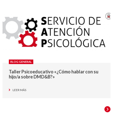
BLOG GENERAL
Taller Psicoeducativo «¿Cómo hablar con su
hijo/a sobre DMD&B?»
LEER MÁS
SIG