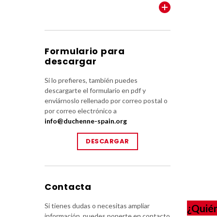
VER TODOS
Formulario para
descargar
Si lo prefieres, también puedes
descargarte el formulario en pdf y
enviárnoslo rellenado por correo postal o
por correo electrónico a
info@duchenne-spain.org
DESCARGAR
Contacta
Si tienes dudas o necesitas ampliar
¿Quién
información, puedes ponerte en contacto