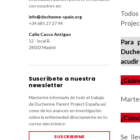
con nosotros en:
Todos 
info@duchenne-spain.org
Projec
+34 685 27 27 94
Calle Casco Antiguo
Para 
12 - local B.
28032 Madrid
Duchen
acudir
Suscríbete a nuestra
¿Cuánd
newsletter
Mantente informado de todo el trabajo
Martes
de Duchenne Parent Project España así
como de los avances en investigación
¿Cómo 
sobre la enfermedad directamente en tu
correo electrónico:
Se ll
SUSCRIBIRME