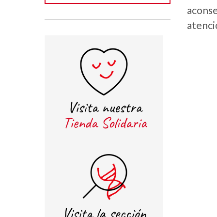
aconse
atenci