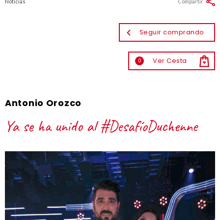
Noticias
Compartir
Seguir comprando
Ver Cesta
0
Antonio Orozco
Ya se ha unido al #DesafíoDuchenne