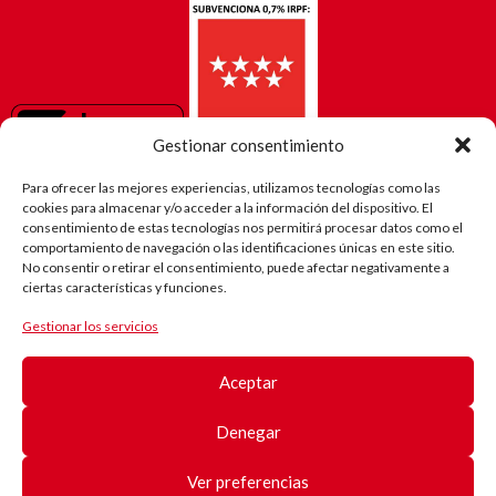
Gestionar consentimiento
Para ofrecer las mejores experiencias, utilizamos tecnologías como las
cookies para almacenar y/o acceder a la información del dispositivo. El
consentimiento de estas tecnologías nos permitirá procesar datos como el
comportamiento de navegación o las identificaciones únicas en este sitio.
No consentir o retirar el consentimiento, puede afectar negativamente a
ciertas características y funciones.
Gestionar los servicios
El camino
de Robi
Aceptar
(Android)
Registro
de
Denegar
pacientes
Registro
de
Ver preferencias
pacientes