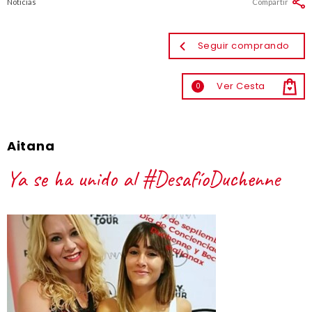
Noticias
Compartir
Seguir comprando
Ver Cesta
0
Aitana
Ya se ha unido al #DesafíoDuchenne