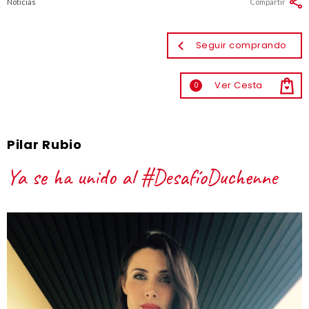
Noticias
Compartir
Seguir comprando
Ver Cesta
0
Pilar Rubio
Ya se ha unido al #DesafíoDuchenne